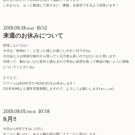
これからも、もっと勉強して皆さまに「素敵」を提供できるよう頑張ります！
2018.08.18
16:52
(Sat)
来週のお休みについて
皆様こんにちは！
今日は「秋晴れ！」と言った感じの過ごしやすい日ですね♪
今日あたりは帰省や旅行から帰ってくる方達も多いのではないかと思います。
渋滞って、動かないけど意外と疲れるので早めに休憩を取って事故の無いように帰路
についてくださいね♪
さてさて。
クリームは8/20(月)〜8/22(水)をお休みします！
23(木)10時より通常営業再開しますので、よろしくお願いします(๑>◡<๑)
2018.08.01
10:58
(Wed)
8月‼︎
今日から8月ですね（≧∇≦）
すご〜く暑いのに、あまり蝉の声が聞こえてこない気がします…