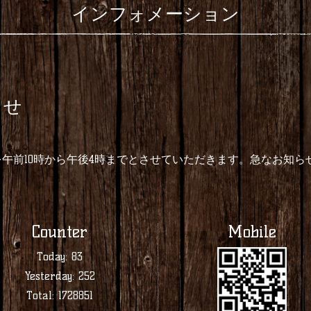
インフォメーション
らせ
間を午前10時から午後4時までとさせていただきます。急なお知
Counter
Mobile
Today:
83
Yesterday:
252
Total:
1728851