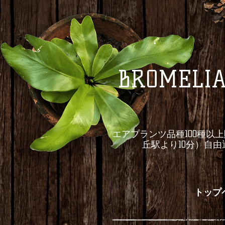
BROME
エアプランツ品種100種以
丘駅より10分）自
トップ