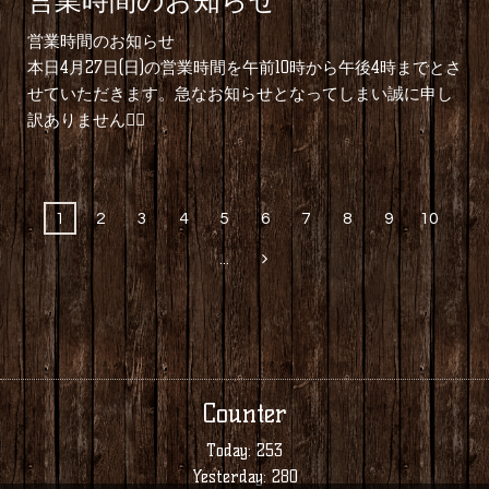
営業時間のお知らせ
営業時間のお知らせ
本日4月27日(日)の営業時間を午前10時から午後4時までとさ
せていただきます。急なお知らせとなってしまい誠に申し
訳ありません🙇‍♂️
1
2
3
4
5
6
7
8
9
10
...
Counter
Today:
253
Yesterday:
280