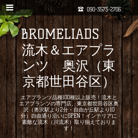
090-3573-2706
BROMELIADS
流木＆エアプラ
ンツ 奥沢（東
京都世田谷区）
エアプランツ品種100種以上販売！流木と
エアプランツの専門店、東京都世田谷区奥
沢（奥沢駅より2分・自由が丘駅より10
分）自由通り沿いにOPEN！インテリアに
素敵な流木（川流木）取り揃えておりま
す！