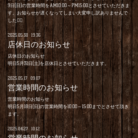
9日(日)の営業時間をAM10:00～PM15:00とさせていただきま
す。お知らせが遅くなってしまい大変申し訳ありませんで
した🙇‍♂️
2025
.
05
.
30 19:36
店休日のお知らせ
店休日のお知らせ
明日5月31日(土)を店休日とさせていただきます。
2025
.
05
.
17 09:07
営業時間のお知らせ
営業時間のお知らせ
明日5月18日(日)の営業時間を10:00～15:00までとさせて頂き
ます。
2025
.
04
.
27 10:12