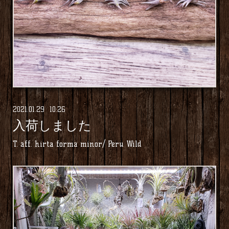
2021
.
01
.
29 10:26
入荷しました
T. aff. hirta forma minor/ Peru Wild