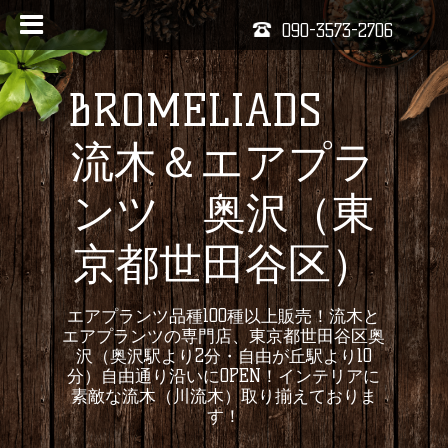
090-3573-2706
BROMELIADS
流木＆エアプラ
ンツ 奥沢（東
京都世田谷区）
エアプランツ品種100種以上販売！流木と
エアプランツの専門店、東京都世田谷区奥
沢（奥沢駅より2分・自由が丘駅より10
分）自由通り沿いにOPEN！インテリアに
素敵な流木（川流木）取り揃えておりま
す！