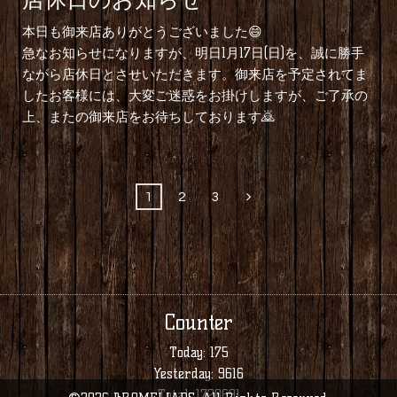
本日も御来店ありがとうございました😄
急なお知らせになりますが、明日1月17日(日)を、誠に勝手
ながら店休日とさせいただきます。御来店を予定されてま
したお客様には、大変ご迷惑をお掛けしますが、ご了承の
上、またの御来店をお待ちしております🙇
1
2
3
Counter
Today:
175
Yesterday:
9616
Total:
1728691