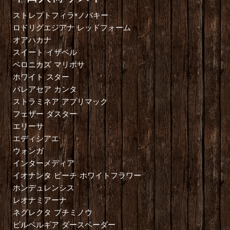
ストレプトフィラ×ノバキー
ロドリグエジアナ レッドフォーム
オアハカナ
スイート イザベル
ベロニカズ マリポサ
ホワイト スター
パレアセア カンタ
ストラミネア アプリマック
フェザー ダスター
エリーサ
エディシアエ
ウォンガ
インターメディア
イオナンタ ピーチ ホワイトフラワー
ホンデュレンシス
レオナミアーナ
ネグレクタ プチミノウ
ビルベルギア ダースベーダー