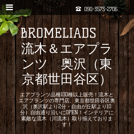
090-3573-2706
BROMELIADS
流木＆エアプラ
ンツ 奥沢（東
京都世田谷区）
エアプランツ品種100種以上販売！流木と
エアプランツの専門店、東京都世田谷区奥
沢（奥沢駅より2分・自由が丘駅より10
分）自由通り沿いにOPEN！インテリアに
素敵な流木（川流木）取り揃えておりま
す！