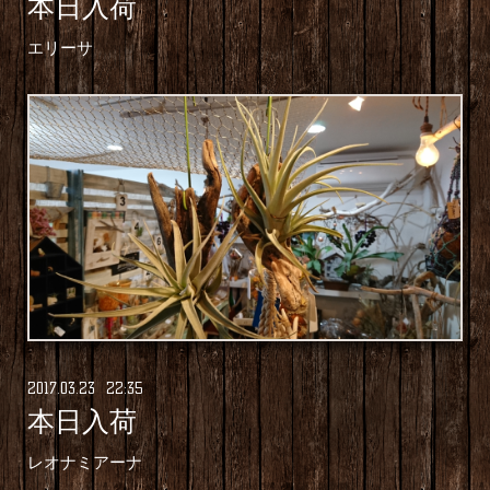
本日入荷
エリーサ
2017
.
03
.
23 22:35
本日入荷
レオナミアーナ