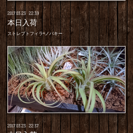
2017
.
03
.
23 22:39
本日入荷
ストレプトフィラ×ノバキー
2017
.
03
.
23 22:37