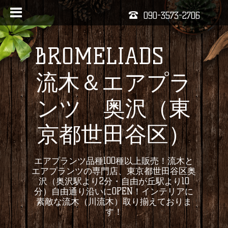
090-3573-2706
BROMELIADS
流木＆エアプラ
ンツ 奥沢（東
京都世田谷区）
エアプランツ品種100種以上販売！流木と
エアプランツの専門店、東京都世田谷区奥
沢（奥沢駅より2分・自由が丘駅より10
分）自由通り沿いにOPEN！インテリアに
素敵な流木（川流木）取り揃えておりま
す！