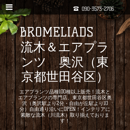
090-3573-2706
BROMELIADS
流木＆エアプラ
ンツ 奥沢（東
京都世田谷区）
エアプランツ品種100種以上販売！流木と
エアプランツの専門店、東京都世田谷区奥
沢（奥沢駅より2分・自由が丘駅より10
分）自由通り沿いにOPEN！インテリアに
素敵な流木（川流木）取り揃えておりま
す！