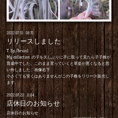
2022
.
07
.
31 08:31
リリースしました
T. Sp./Brazil
My collection の子を久しぶりに手に取って見たら子子株が
育成中でした。このまま育っていくと草姿が悪くなると思
い外しました。画像右下
小さくても安くはありませんがこの子株をリリース販売し
ます。
2022
.
07
.
22 11:04
店休日のお知らせ
店休日のお知らせ