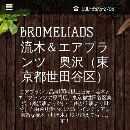
090-3573-2706
BROMELIADS
流木＆エアプラ
ンツ 奥沢（東
京都世田谷区）
エアプランツ品種100種以上販売！流木と
エアプランツの専門店、東京都世田谷区奥
沢（奥沢駅より2分・自由が丘駅より10
分）自由通り沿いにOPEN！インテリアに
素敵な流木（川流木）取り揃えておりま
す！