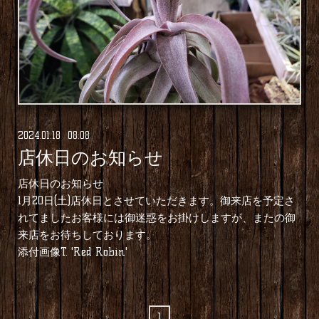
2024
.
01
.
18 08:08
店休日のお知らせ
店休日のお知らせ
1月20日(土)店休日とさせていただきます。御来店を予定さ
れてましたお客様には御迷惑をお掛けしますが、またの御
来店をお待ちしております。
添付画像T. 'Red Robin'
1