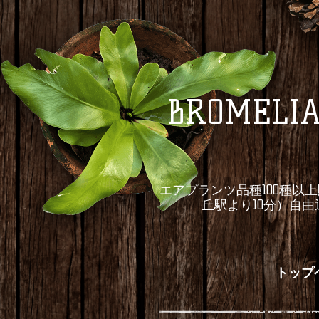
BROME
エアプランツ品種100種以
丘駅より10分）自
トップ