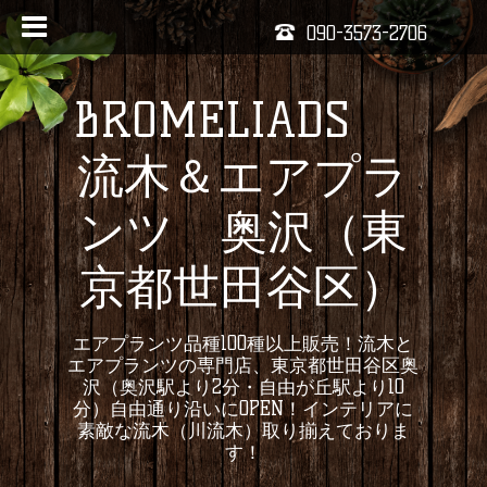
090-3573-2706
BROMELIADS
流木＆エアプラ
ンツ 奥沢（東
京都世田谷区）
エアプランツ品種100種以上販売！流木と
エアプランツの専門店、東京都世田谷区奥
沢（奥沢駅より2分・自由が丘駅より10
分）自由通り沿いにOPEN！インテリアに
素敵な流木（川流木）取り揃えておりま
す！