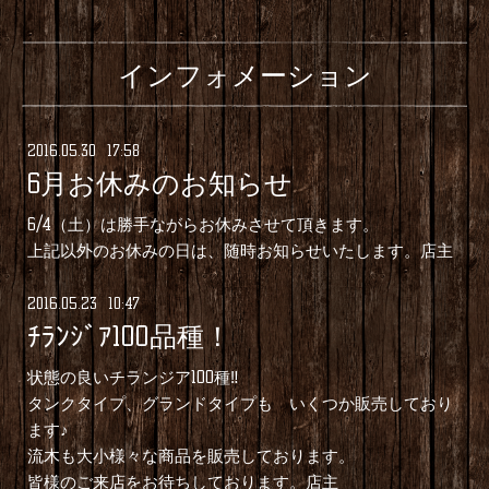
インフォメーション
2016
.
05
.
30 17:58
6月お休みのお知らせ
6/4（土）は勝手ながらお休みさせて頂きます。
上記以外のお休みの日は、随時お知らせいたします。店主
2016
.
05
.
23 10:47
ﾁﾗﾝｼﾞｱ100品種！
状態の良いチランジア100種‼
タンクタイプ、グランドタイプも いくつか販売しており
ます♪
流木も大小様々な商品を販売しております。
皆様のご来店をお待ちしております。店主