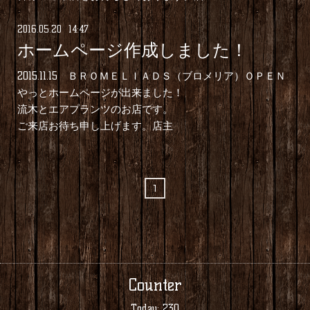
2016
.
05
.
20 14:47
ホームページ作成しました！
2015.11.15 ＢＲＯＭＥＬＩＡＤＳ（ブロメリア）ＯＰＥＮ
やっとホームページが出来ました！
流木とエアプランツのお店です。
ご来店お待ち申し上げます。店主
1
Counter
Today:
230