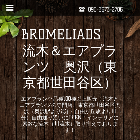
090-3573-2706
BROMELIADS
流木＆エアプラ
ンツ 奥沢（東
京都世田谷区）
エアプランツ品種100種以上販売！流木と
エアプランツの専門店、東京都世田谷区奥
沢（奥沢駅より2分・自由が丘駅より10
分）自由通り沿いにOPEN！インテリアに
素敵な流木（川流木）取り揃えておりま
す！