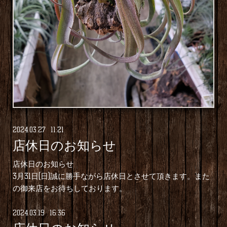
2024
.
03
.
27 11:21
店休日のお知らせ
店休日のお知らせ
3月31日(日)誠に勝手ながら店休日とさせて頂きます。また
の御来店をお待ちしております。
2024
.
03
.
19 16:36