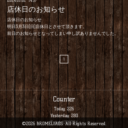
2024
.
03
.
02 14:37
店休日のお知らせ
店休日のお知らせ
明日3月3日(日)店休日とさせて頂きます。
前日のお知らせとなってしまい申し訳ありませんでした。
1
Counter
Today:
226
Yesterday:
280
Total:
1729274
©2026
BROMELIADS
. All Rights Reserved.