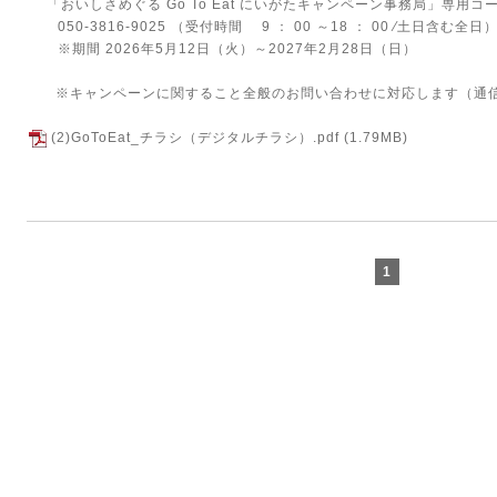
「おいしさめぐる Go To Eat にいがたキャンペーン事務局」専⽤コ
050-3816-9025 （受付時間 9 ： 00 ～18 ： 00 ∕⼟⽇含む全⽇
※期間 2026年5⽉12⽇（⽕）～20
※キャンペーンに関すること全般のお問い合わせに対応します（通
(2)GoToEat_チラシ（デジタルチラシ）.pdf
(1.79MB)
1