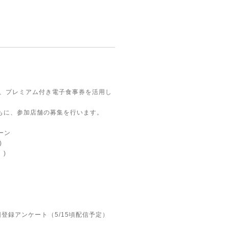
め、プレミアム付き電⼦⾷事券を活⽤し
もに、参加店舗の募集を行います。
ーン
)
 )
％
録アンケート（5/15頃配信予定）