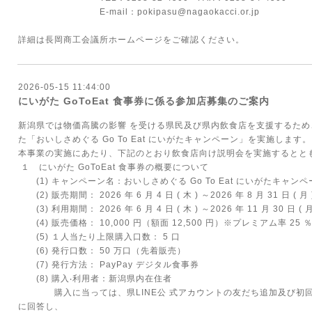
E-mail：pokipasu@nagaokacci.or.jp
詳細は長岡商工会議所
ホームページ
をご確認ください。
2026-05-15 11:44:00
にいがた GoToEat ⾷事券に係る参加店募集のご案内
新潟県では物価⾼騰の影響 を受ける県⺠及び県内飲⾷店を⽀援するた
た「おいしさめぐる Go To Eat にいがたキャンペーン」を実施します。
本事業の実施にあたり、下記のとおり飲⾷店向け説明会を実施するとと
１ にいがた GoToEat ⾷事券の概要について
(1) キャンペーン名：おいしさめぐる Go To Eat にいがたキャンペ
(2) 販売期間： 2026 年 6 ⽉ 4 ⽇ ( ⽊ ) ～2026 年 8 ⽉ 31 ⽇ ( ⽉ 
(3) 利⽤期間： 2026 年 6 ⽉ 4 ⽇ ( ⽊ ) ～2026 年 11 ⽉ 30 ⽇ ( ⽉
(4) 販売価格： 10,000 円（額⾯ 12,500 円）※プレミアム率 25 
(5) １⼈当たり上限購⼊⼝数： 5 ⼝
(6) 発⾏⼝数： 50 万⼝（先着販売）
(7) 発⾏⽅法： PayPay デジタル⾷事券
(8) 購⼊‧利⽤者：新潟県内在住者
購⼊に当っては、県LINE公 式アカウントの友だち追加及び初回登
に回答し、