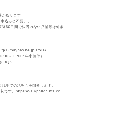
要があります
申込みは不要）。
直近60⽇間で決済のない店舗等は対象
https://paypay.ne.jp/store/
0～19:00/ 年中無休）
gata.jp
。
現地での説明会を開催します。
約制です。
https://va.apollon.nta.co.j
）