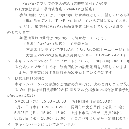
PayPayアプリでの本⼈確認（常時申請可）が必要
(9) 対象飲⾷店：県内飲⾷店（PayPay 加盟店）
‧参加店舗になるには、PayPayに飲⾷業種として加盟している必
（既に飲⾷店としてPayPayに加盟している店舗は改めての参加
‧ただし、加盟時にPayPay商品券事業に同意していない店舗や、
外となります
‧加盟店登録の受付はPayPayにて随時⾏っています。
（参考）PayPay加盟店として登録⽅法
⽅法①オンラインで申し込む（PayPay公式ホームページ）
⽅法②PayPay加盟店新規受付センター：0120-957-640（ 10:0
２ 本キャンペーンの公式ウェブサイトについて
https://gotoeat-nii
※公式ウェブサイトでは、飲⾷店向けの説明動画を掲載しています
また、本事業に関する情報を順次更新していく予定です。
３ 飲⾷店向け説明会
本キャンペーンへの参加をご検討の方向けに、次のとおりウェブ⼜は
※ Web開催は当⽇先着500名様 ※リアル会場参加の場合は事前予
p/gotoeat2026/
5⽉20⽇（⽔） 15:00～16:00 Web 開催（定員500名）
5⽉21⽇（⽊） 15:00～16:00 ⻑岡市中央公⺠館（定員120名）
5⽉25⽇（⽉） 15:00～16:00 上越市市⺠プラザ（定員90名）
5⽉27⽇（⽔） 15:00～16:00 クロスバルにいがた（定員100名
４ 本キャンペーンについてお問い合わせ