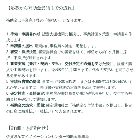
【応募から補助金受領までの流れ】
補助金は事業完了後の「後払い」となります。
準備・申請書作成
: 認定支援機関に相談し、事業計画を策定・申請書を作
成します。
申請書の提出
: 期間内に事務局へ郵送・宅配します。
審査・採択決定
: 審査委員会での審査を経て、締切から約1ヶ月後に採
択・不採択が通知されます。
事業実施（発注・契約・支払）
:
交付決定の通知を受けた後
に、設備の購
入や工事契約を行います。令和8年11月30日までに代金の支払いを完了させ
る必要があります。
実績報告書の提出
: 事業完了後30日以内、または令和8年11月30日のいず
れか早い日までに、領収書や実施後の写真等を添えて報告します。
確定検査・金額確定
: 事務局が書類審査や現地確認等を行い、交付する補
助金額を確定して通知します。
補助金の請求・受領
: 確定通知後に「補助金交付請求書」を提出し、指定
の口座に精算払い（後払い）で入金されます。
【詳細・お問合せ】
佐賀県産業イノベーションセンター補助金事務局