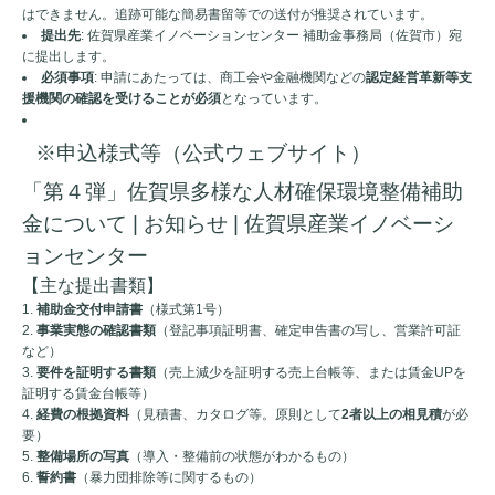
はできません。追跡可能な簡易書留等での送付が推奨されています。
提出先
: 佐賀県産業イノベーションセンター 補助金事務局（佐賀市）宛
に提出します。
必須事項
: 申請にあたっては、商工会や金融機関などの
認定経営革新等支
援機関の確認を受けることが必須
となっています。
※申込様式等（公式ウェブサイト）
「第４弾」佐賀県多様な人材確保環境整備補助
金について | お知らせ | 佐賀県産業イノベーシ
ョンセンター
【主な提出書類】
補助金交付申請書
（様式第1号）
事業実態の確認書類
（登記事項証明書、確定申告書の写し、営業許可証
など）
要件を証明する書類
（売上減少を証明する売上台帳等、または賃金UPを
証明する賃金台帳等）
経費の根拠資料
（見積書、カタログ等。原則として
2者以上の相見積
が必
要）
整備場所の写真
（導入・整備前の状態がわかるもの）
誓約書
（暴力団排除等に関するもの）