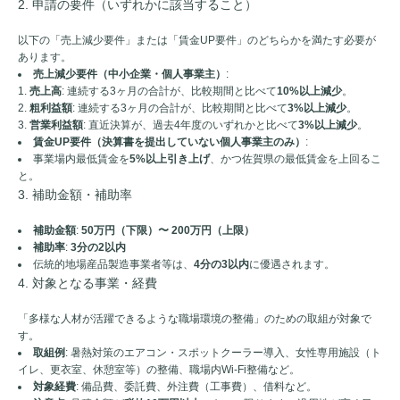
2. 申請の要件（いずれかに該当すること）
以下の「売上減少要件」または「賃金UP要件」のどちらかを満たす必要が
あります。
売上減少要件（中小企業・個人事業主）
:
売上高
: 連続する3ヶ月の合計が、比較期間と比べて
10%以上減少
。
粗利益額
: 連続する3ヶ月の合計が、比較期間と比べて
3%以上減少
。
営業利益額
: 直近決算が、過去4年度のいずれかと比べて
3%以上減少
。
賃金UP要件（決算書を提出していない個人事業主のみ）
:
事業場内最低賃金を
5%以上引き上げ
、かつ佐賀県の最低賃金を上回るこ
と。
3. 補助金額・補助率
補助金額
:
50万円（下限）〜 200万円（上限）
補助率
:
3分の2以内
伝統的地場産品製造事業者等は、
4分の3以内
に優遇されます。
4. 対象となる事業・経費
「多様な人材が活躍できるような職場環境の整備」のための取組が対象で
す。
取組例
: 暑熱対策のエアコン・スポットクーラー導入、女性専用施設（ト
イレ、更衣室、休憩室等）の整備、職場内Wi-Fi整備など。
対象経費
: 備品費、委託費、外注費（工事費）、借料など。