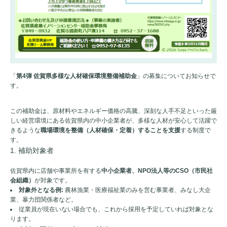
「
第4弾 佐賀県多様な人材確保環境整備補助金
」の募集についてお知らせで
す。
この補助金は、原材料やエネルギー価格の高騰、深刻な人手不足といった厳
しい経営環境にある佐賀県内の中小企業者が、多様な人材が安心して活躍で
きるような
職場環境を整備（人材確保・定着）することを支援
する制度で
す。
1. 補助対象者
佐賀県内に店舗や事業所を有する
中小企業者、NPO法人等のCSO（市民社
会組織）
が対象です。
対象外となる例:
農林漁業・医療福祉業のみを営む事業者、みなし大企
業、暴力団関係者など。
従業員が現在いない場合でも、これから採用を予定していれば対象とな
ります。