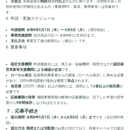
注意点
: 見積金額が
税抜10万円以上
のものに限ります。汎用性が高く目
的外使用の可能性があるもの（事務用PC、家具、乗用車等）は対象外で
す。
5. 申請・実施スケジュール
申請期間
:
令和8年5月7日（木）〜 6月8日（月）
（消印有効）。
事業実施期間
: 交付決定の日 〜 令和8年11月30日まで。
支払方法
: 事業完了後の精算払い（後払い）です。
6. 重要事項
認定支援機関
: 申請書提出には、商工会・金融機関・税理士などの
認定経
営革新等支援機関による確認が必須
です。
ローカル発注
: 佐賀県内事業者からの調達（ローカル発注）に努める必要
があり、100%県内調達の場合は審査で
加点
されます。
相見積
: 10万円（税抜）以上の契約には、原則として
2者以上の相見積
が
必要です。
証拠書類の保管
: 補助事業関係の帳簿や証拠書類は、完了した年度の翌年
度から
5年間保存
しなければなりません。
７．応募手続き
提出期間
:
令和8年5月7日（木）から6月8日（月）まで
です（当日消印有
効）。
提出方法
:
郵便または宅配便
のみ受け付けており、持参やメールでの提出