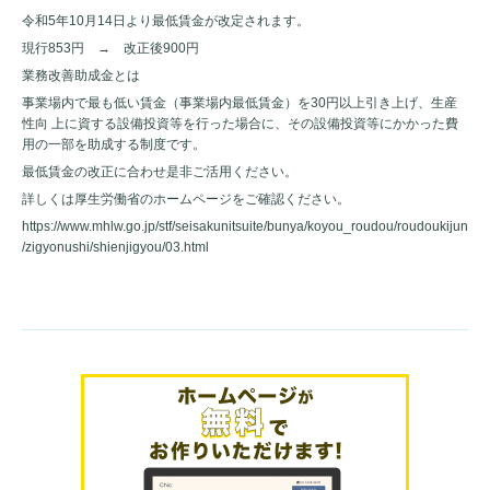
令和5年10月14日より最低賃金が改定されます。
現行853円 → 改正後900円
業務改善助成金とは
事業場内で最も低い賃金（事業場内最低賃金）を30円以上引き上げ、生産
性向 上に資する設備投資等を行った場合に、その設備投資等にかかった費
用の一部を助成する制度です。
最低賃金の改正に合わせ是非ご活用ください。
詳しくは厚生労働省のホームページをご確認ください。
https://www.mhlw.go.jp/stf/seisakunitsuite/bunya/koyou_roudou/roudoukijun
/zigyonushi/shienjigyou/03.html