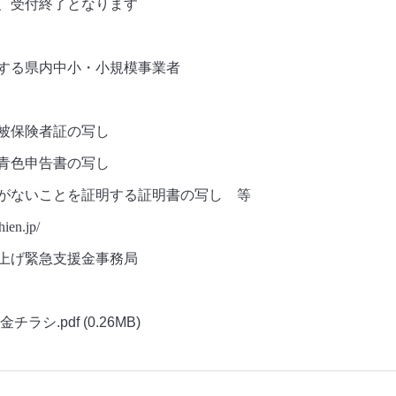
付終了となります
る県内中小・小規模事業者
険者証の写し
申告書の写し
ことを証明する証明書の写し 等
hien.jp/
げ緊急支援金事務局
チラシ.pdf
(0.26MB)