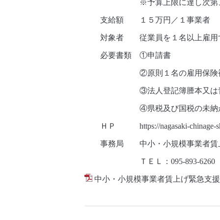
※予算上限に達し次第、受
支給額 １５万円／１事業者
対象者 従業員を１名以上雇用す
必要書類 ①申請書
②原則１名の雇用保険被保
③法人登記簿謄本又は青色
④県税及び国税の未納がない
ＨＰ
https://nagasaki-chinage-s
事務局 中小・小規模事業者賃上
ＴＥＬ：
095-893-6260
中小・小規模事業者賃上げ緊急支援金