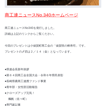
商工連ニュースNo.340ホームページ
商工連ニュースNo340を発行しました。
詳細は上記のリンクからご覧ください。
今回のプレゼントは小値賀町商工会の「値賀咲の棒寿司」です。
プレゼントの〆切は２／１４（金）となっています。
●県連会長新年挨拶
●第６４回商工会全国大会・令和６年県民表彰
●長崎県農商工連携ファンド事業
●青年部・女性部活動報告
●クローズアップ元気！
楓帆（佐々町）
●専門家記事