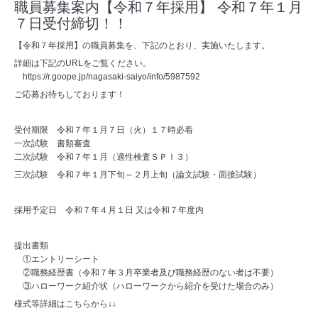
職員募集案内【令和７年採用】 令和７年１月
７日受付締切！！
【令和７年採用】の職員募集を、下記のとおり、実施いたします。
詳細は下記のURLをご覧ください。
https://r.goope.jp/nagasaki-saiyo/info/5987592
ご応募お待ちしております！
受付期限 令和７年１月７日（火）１７時必着
一次試験 書類審査
二次試験 令和７年１月（適性検査ＳＰＩ３）
三次試験 令和７年１月下旬～２月上旬（論文試験・面接試験）
採用予定日 令和７年４月１日 又は令和７年度内
提出書類
①エントリーシート
②職務経歴書（令和７年３月卒業者及び職務経歴のない者は不要）
③ハローワーク紹介状（ハローワークから紹介を受けた場合のみ）
様式等詳細はこちらから↓↓