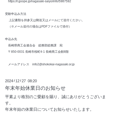
https://r.goope.jp/nagasaki-saiyo/info/5987592
受験申込み方法
上記書類を持参又は郵送又はメールにて送付ください。
（※メール送付の場合は
PDF
ファイルで添付）
申込み先
長崎県商工会連合会 総務部総務課 宛
〒
850-0031
長崎市桜町
4-1
長崎商工会館
8
階
メールアドレス
info2@shokokai-nagasaki.or.jp
2024
12
27 08:20
/
/
年末年始休業日のお知らせ
平素より格別のご愛顧を賜り、誠にありがとうございま
す。
年末年始の休業日についてお知らせいたします。