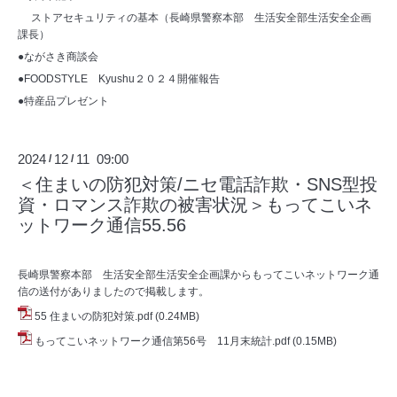
ストアセキュリティの基本（長崎県警察本部 生活安全部生活安全企画
課長）
●ながさき商談会
●FOODSTYLE Kyushu２０２４開催報告
●特産品プレゼント
2024
12
11 09:00
/
/
＜住まいの防犯対策/ニセ電話詐欺・SNS型投
資・ロマンス詐欺の被害状況＞もってこいネ
ットワーク通信55.56
長崎県警察本部 生活安全部生活安全企画課からもってこいネットワーク通
信の送付がありましたので掲載します。
55 住まいの防犯対策.pdf
(0.24MB)
もってこいネットワーク通信第56号 11月末統計.pdf
(0.15MB)