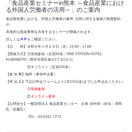
「食品産業セミナーin熊本 ～食品産業におけ
る外国人労働者の活用～」のご案内
食品製造業における、外国人労働者の雇用･活用に関する最新の制度動向
や、
具体的な取組事例を共有するセミナーが開催されます。
詳しくは
ＨＰ
をご確認ください。
【日 時】令和８年１月２９日（木）15:00～17:00
【開催方式】①現地参加（定員50名）ONE STATION HOTEL
KUMAMOTO（熊本市西区春日1丁目13-1)
②オンライン（定員200名）
【参 加 費】無料（事前申込要）
【申 込 み】下記の申込フォームより1月23日(金)までにお申込みください。
①
現地参加
②
オンライン参加
【お問合せ】一般財団法人 食品産業センター 企画･渉外部（担当：澤岡
氏・佐藤氏）
TEL：03-6261-7273