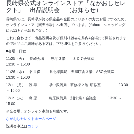
長崎県公式オンラインストア「ながおしセレ
クト」 出品説明会 （お知らせ）
長崎県では、長崎県が誇る県産品を全国のより多くの方にお届けするため、
オンラインストア（楽天市場）へ出店しています。(Yahoo！ショッピング
にも12月から出店予定。)
これに合わせて、出品説明会及び個別相談会を県内4会場にて開催されます
ので出品にご興味がある方は、下記URLをご参照ください。
■会場・日程
11/25（火） 長崎会場 県庁３階 ３０７会議室
13:30 ～ 15:00
11/26（水） 佐世保 県北振興局 天満庁舎３階 ABC会議室
13:30 ～ 15:00
12/１（月） 諫 早 県中振興局 研修棟２階 研修室 13:30
～ 15:00
12/２（火） 島 原 島原振興局 別館 第１会議室 13:30 ～
15:00
※全会場、オンライン参加も可能です。
ながおしセレクトホームページ
説明会申込は
コチラ