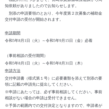
知依頼がありましたのでお知らせします。
別添の申請要領のとおり、今年度第２次募集の補助金
交付申請の受付が開始されます。
申請期間
令和
5
年
8
月
1
日（火）～令和
5
年
9
月
15
日（金）必着
（事前相談の受付期間）
令和
5
年
8
月
1
日（火）～令和
5
年
8
月
31
日（木）
申請方法
交付申請書（様式第１号）に必要書類を添えて別添の要
領に記載の申請先に提出してください。
※申請にあたっては、必ず事前相談してください。事前
相談がない場合の申請は受付できません。
※予算の範囲内での交付決定となりますので、申請者が