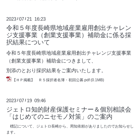
2023
07
21 16:23
/
/
令和５年度長崎県地域産業雇用創出チャレン
ジ支援事業（創業支援事業）補助金に係る採
択結果について
令和５年度長崎県地域産業雇用創出チャレンジ支援事業
（創業支援事業）補助金につきまして、
別添のとおり採択結果をご案内いたします。
【ＨＰ掲載】 Ｒ５採択者名簿・初回公募.pdf
(0.1MB)
2023
07
19 09:46
/
/
ジェトロ知的財産保護セミナー＆個別相談会
「はじめてのニセモノ対策」のご案内
標記について、ジェトロ長崎から、周知依頼がありましたのでお知らせし
ます。