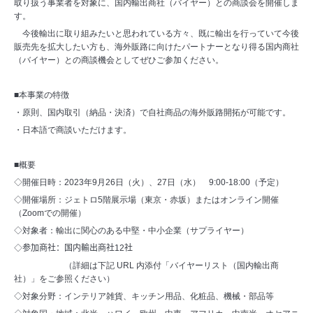
取り扱う事業者を対象に、国内輸出商社（バイヤー）との商談会を開催しま
す。
今後輸出に取り組みたいと思われている方々、既に輸出を行っていて今後
販売先を拡大したい方も、海外販路に向けたパートナーとなり得る国内商社
（バイヤー）との商談機会としてぜひご参加ください。
■本事業の特徴
・原則、国内取引（納品・決済）で自社商品の海外販路開拓が可能です。
・日本語で商談いただけます。
■概要
◇開催日時：
2023
年
9
月
26
日（火）、
27
日（水）
9:00-18:00
（予定）
◇開催場所：ジェトロ
5
階展示場（東京・赤坂）またはオンライン開催
（
Zoom
での開催）
◇対象者：輸出に関心のある中堅・中小企業（サプライヤー）
◇
参加商社：国内輸出商社
12
社
（詳細は下記
URL
内添付「バイヤーリスト（国内輸出商
社）」をご参照ください）
◇対象分野：インテリア雑貨、キッチン用品、​化粧品、機械・部品等