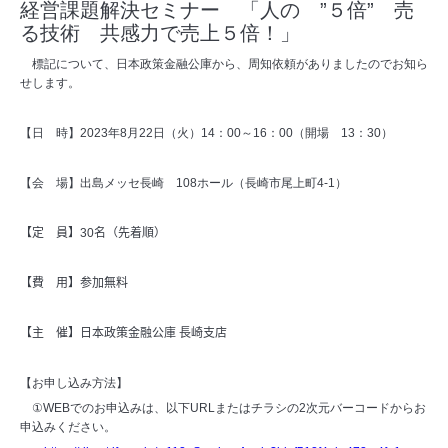
経営課題解決セミナー 「人の ”５倍” 売
る技術 共感力で売上５倍！」
標記について、日本政策金融公庫から、周知依頼がありましたのでお知ら
せします。
【日 時】
2023
年
8
月
22
日（火）
14
：
00
～
16
：
00
（開場
13
：
30
）
【会 場】出島メッセ長崎
108
ホール（長崎市尾上町
4-1
）
【定 員】
30
名（先着順）
【費
用】参加無料
【主 催】日本政策金融公庫 長崎支店
【お申し込み方法】
①
WEB
でのお申込みは、以下
URL
またはチラシの
2
次元バーコードからお
申込みください。