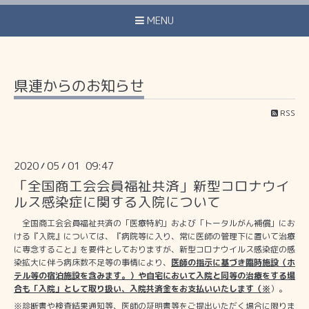
MENU
県連からのお知らせ
RSS
2020
05
01 09:47
/
/
「全国商工会会員福祉共済」新型コロナウイ
ルス感染症に関する入院について
全国商工会会員福祉共済の「医療特約」および「トータルがん補償」にお
ける『入院』については、『病院等に入り、常に医師の管理下に置いて治療
に専念すること』を要件としておりますが、新型コロナウイルス感染症の感
染拡大に伴う病床数不足等の事情により、
医師の指示に基づき臨時施設（ホ
テル等の宿泊施設を含みます。）や自宅において入院と同等の治療をする場
合も「入院」として取り扱い、入院共済金をお支払いいたします（※
）。
※診断書や検査結果通知等、医師の証明書等をご提出
いただく場合に限りま