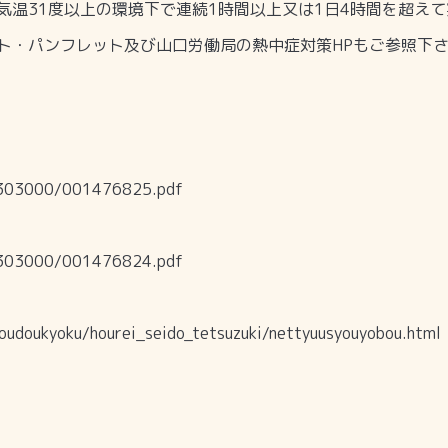
気温
31
度以上の環境下で連続
1
時間以上又は
1
日
4
時間を超えて
ト・パンフレット及び山口労働局の熱中症対策
HP
もご参照下
11303000/001476825.pdf
11303000/001476824.pdf
roudoukyoku/hourei_seido_tetsuzuki/nettyuusyouyobou.html