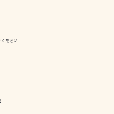
ください
施