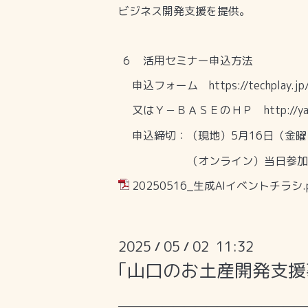
ビジネス開発支援を提供。
６ 活用セミナー申込方法
申込フォーム
https://techplay.j
又はＹ－ＢＡＳＥのＨＰ
http://
申込締切：（現地）
5
月
16
日（金曜
（オンライン）当日参加
20250516_生成AIイベントチラシ.p
2025
05
02 11:32
/
/
｢山口のお土産開発支
―――――――――――――――――