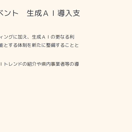
イベント 生成ＡＩ導入支
ィングに加え、生成ＡＩの更なる利
能とする体制を新たに整備することと
Ｉトレンドの紹介や県内事業者等の導