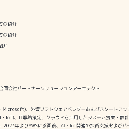
）
ての紹介
ての紹介
紹介
ン合同会社パートナーソリューションアーキテクト
・
Microsoft)
、外資ソフトウェアベンダーおよびスタートアッ
I
・
IoT)
、
IT
戦略策定、クラウドを活用したシステム提案・設計
。
2023
年より
AWS
に参画後、
AI
・
IoT
関連の技術支援およびパ