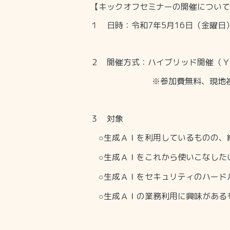
【キックオフセミナーの開催について
１ 日時：令和
7
年
5
月
16
日（金曜日
２ 開催方式：ハイブリッド開催（Ｙ
参加費無料、現地
※
３ 対象
生成ＡＩを利用しているものの、
○
生成ＡＩをこれから使いこなした
○
生成ＡＩをセキュリティのハード
○
生成ＡＩの業務利用に興味がある
○