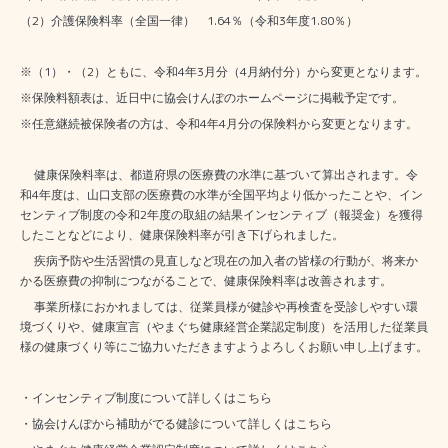
2
1.64
3
1.80
（
）介護保険料率（全国一律）
％（令和
年度
％）
1
2
4
3
4
※（
）・（
）ともに、令和
年
月分（
月納付分）から変更となります。
※保険料額表は、近日中に協会けんぽのホームページに掲載予定です。
4
4
※任意継続被保険者の方は、令和
年
月分の保険料から変更となります。
健康保険料率は、都道府県の医療費の水準に基づいて算出されます。令
4
和
年度は、山口支部の医療費の水準が全国平均より低かったことや、イン
2
センティブ制度の令和
年度の取組の結果インセンティブ（報奨金）を獲得
したことなどにより、健康保険料率が引き下げられました。
疾病予防や生活習慣の見直しなど現在の加入者の皆様の行動が、将来か
かる医療費の抑制につながることで、健康保険料率は改善されます。
事業所様におかれましては、従業員様が健診や再検査を受診しやすい環
境づくりや、健康宣言（やまぐち健康経営企業認定制度）を活用した従業員
様の健康づくり等にご協力いただきますようよろしくお願い申し上げます。
・インセンティブ制度について詳しくは
こちら
・協会けんぽから補助がでる健診について詳しくは
こちら