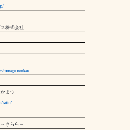
p/
ビス株式会社
/
com/tsunagu-noukan
たかまつ
/ratte/
咲～きらら～