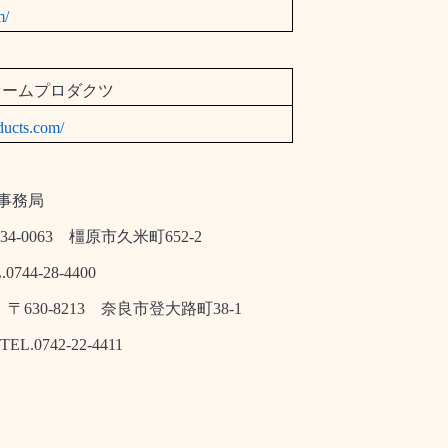
m/
ァームプロダクツ
ducts.com/
事務局
34-0063
橿原市久米町
652-2
-4400
〒
630-8213
奈良市登大路町
38-1
-4411