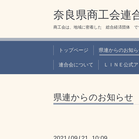
奈良県商工会連
商工会は、地域に密着した 総合経済団体
トップページ
県連からのお知ら
連合会について
ＬＩＮＥ公式ア
県連からのお知らせ
2021
09
21 10:09
/
/