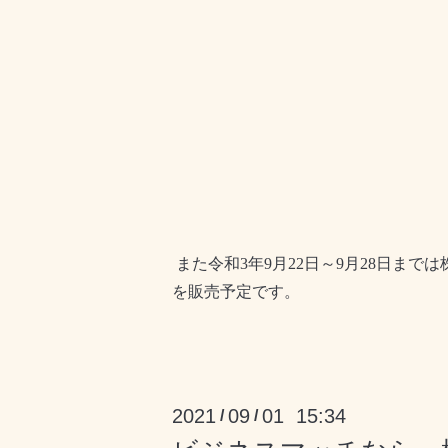
また令和
3
年
9
月
22
日～
9
月
28
日までは
を販売予定です。
2021
09
01 15:34
/
/