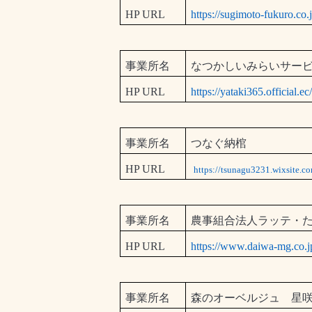
HP URL
https://sugimoto-fukuro.co.j
事業所名
なつかしいみらいサー
HP URL
https://yataki365.official.ec
事業所名
つなぐ納棺
HP URL
https://tsunagu3231.wixsite.
事業所名
農事組合法人ラッテ・
HP URL
https://www.daiwa-mg.co.jp
事業所名
森のオーベルジュ 星