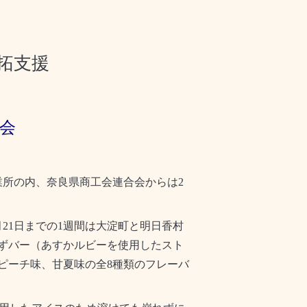
拓支援
会
業所の内、奈良県商工会連合会からは
2
月
21
日までの
1
週間は大淀町と明日香村
ずバー（あすかルビーを使用したスト
ピーチ味、甘夏味の全
8
種類のフレーバ