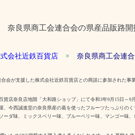
× 奈良県商工会連合会の県産品販路開
株式会社近鉄百貨店
×
奈良県商工会連合
連合会が支援した株式会社近鉄百貨店との商談に参加された事
百貨店奈良店地階「大和路ショップ」にて令和
3
年
9
月
15
日～
9
屋、今西誠進堂の奈良県産の葛を使ったフルーツたっぷりのく
ソーダ味、ミックスベリー味、ブルーベリー味、マンゴー味、