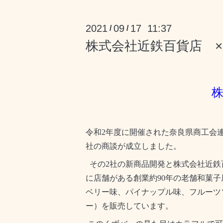
2021
09
17 11:37
/
/
株式会社近鉄百貨店 
令和
2
年度に開催された奈良県商工会
社の商談が成立しました。
その
2
社の新商品開発と株式会社近鉄
に店舗がある創業約
90
年の老舗和菓子
ベリー味、パイナップル味、フルーツ
ー）を販売しています。