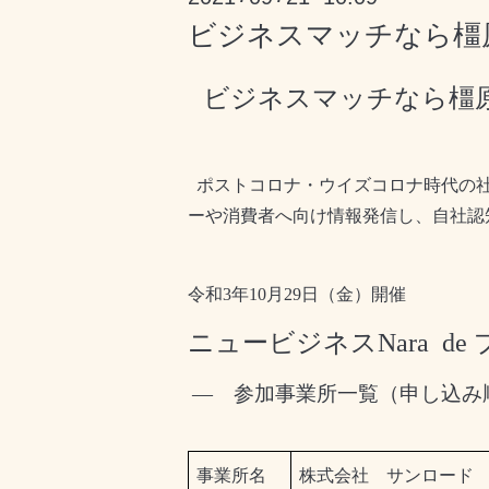
ビジネスマッチなら橿
ビジネスマッチなら橿
ポストコロナ・ウイズコロナ時代の
ーや消費者へ向け情報発信し、自社認
令和
3
年
10
月
29
日（金）開催
ニュービジネス
Nara
de
— 参加事業所一覧（申し込み
事業所名
株式会社 サンロード