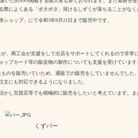
愛いため
SNS
掲載する購入者も多くおられます。また葛餅を使
る際によくある「ポタポタ」溶けるしずくが落ちることがなく
路ショップ
」にて令和
3
年
9
月
21
日まで販売中です。
が、商工会が支援をして出店をサポートしてくれるので非常
ョップカード等の販促物の製作についても支援を受けています
ものを販売いていため、通販での販売をしていませんでした
注文にも対応できるようになりました。
活か
し
百貨店等でも積極的に販売をしたいと考えています。ま
。
くずバー