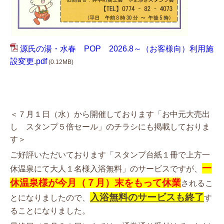
源氏の湯・水春 POP 2026.8～（お客様向）利用施
設変更.pdf
(0.12MB)
＜７月１日（水）から開催しております「お中元大売出
し スタンプ５倍セール」のチラシにも掲載しておりま
す＞
ご好評いただいております「スタンプ台紙１冊で上方一
一
休温泉にて大人１名様入浴無料」のサービスですが、
休温泉様が今月（７月）末をもって休業
されるこ
入浴無料のサービスも終了
とになりましたので、
す
ることになりました。