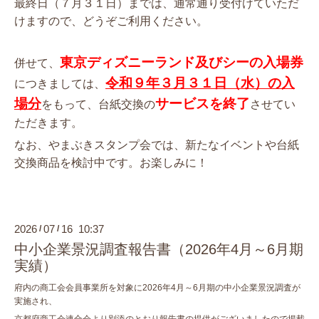
最終日（７月３１日）までは、通常通り受付けていただ
けますので、どうぞご利用ください。
東京ディズニーランド及びシーの入場券
併せて、
令和９年３月３１日（水）の入
につきましては、
場分
サービスを終了
をもって、台紙交換の
させてい
ただきます。
なお、やまぶきスタンプ会では、新たなイベントや台紙
交換商品を検討中です。お楽しみに！
2026
07
16 10:37
/
/
中小企業景況調査報告書（2026年4月～6月期
実績）
府内の商工会会員事業所を対象に2026年4月～6月期の中小企業景況調査が
実施され、
京都府商工会連合会より別添のとおり報告書の提供がございましたので掲載