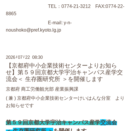
TEL：0774-21-3212 FAX:0774-22-
8865
E-mail: y-n-
noushoko@pref.kyoto.lg.jp
2026
07
22 08:30
/
/
【京都府中小企業技術センターよりお知ら
せ】第５９回京都大学宇治キャンパス産学交
流会＜ 生存圏研究所 ＞を開催します
京都府 商工労働観光部 産業振興課
( 兼 ) 京都府中小企業技術センターけいはんな分室 より
お知らせです
第５９回京都大学宇治キャンパス産学
交
流会
＜
生存圏研究所
＞
を開催します