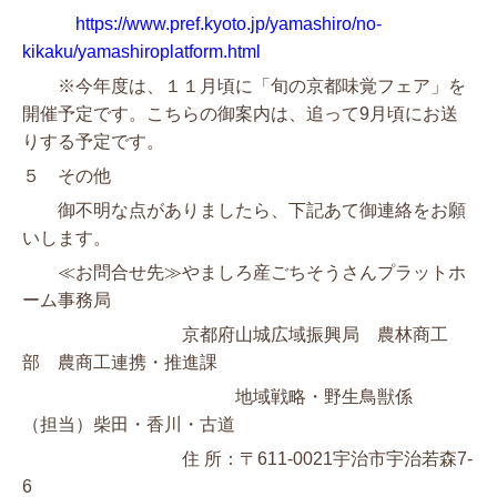
https://www.pref.kyoto.jp/yamashiro/no-
kikaku/yamashiroplatform.html
※今年度は、１１月頃に「旬の京都味覚フェア」を
開催予定です。こちらの御案内は、追って9月頃にお送
りする予定です。
５ その他
御不明な点がありましたら、下記あて御連絡をお願
いします。
≪お問合せ先≫やましろ産ごちそうさんプラットホ
ーム事務局
京都府山城広域振興局 農林商工
部 農商工連携・推進課
地域戦略・野生鳥獣係
（担当）柴田・香川・古道
住 所：〒611-0021宇治市宇治若森7-
6