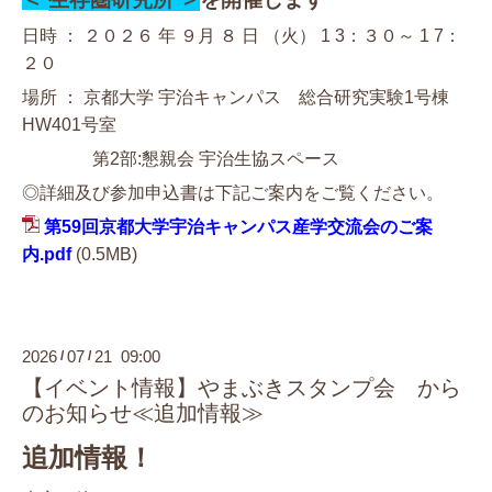
日時 ： ２０２６ 年 ９月 ８ 日 （火） 1 3：３０～ 1 7：
２０
場所 ： 京都大学 宇治キャンパス 総合研究実験1号棟
HW401号室
第2部:懇親会 宇治生協スペース
◎詳細及び参加申込書は下記ご案内をご覧ください。
第59回京都大学宇治キャンパス産学交流会のご案
内.pdf
(0.5MB)
2026
07
21 09:00
/
/
【イベント情報】やまぶきスタンプ会 から
のお知らせ≪追加情報≫
追加情報！