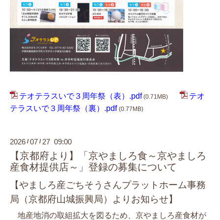
テオテラスいで３周年祭（表）.pdf
テオ
(0.71MB)
テラスいで３周年祭（裏）.pdf
(0.77MB)
2026
07
27 09:00
/
/
【京都府より】「京やましろ食～京やましろ
産食材提供店～」登録の募集について
【やましろ産ごちそうさんプラットホーム事務
局（京都府山城振興局）よりお知らせ】
地産地消の取組拡大を図るため、京やましろ産食材が