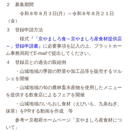
２ 募集期間
令和８年８月３日(月）～令和８年８月２１日
（金）
３ 登録申請方法
様式
『「京やましろ食～京やましろ産食材提供店
～」登録申請書』
に必要事項を記入の上、プラットホー
ム事務局宛てE-mailで提出してください。
４ 登録店との過去の取組例
・山城地域の季節の野菜や加工品等を販売するマル
シェを開催
・山城地域の旬の農林畜水産物を使用したメニュー
を提供する飲食店によるフェアを開催
・山城地域のいちおし食材（えびいも、九条ねぎ、
抹茶）をPRする動画を作成 等
参考☞京都府ホームページ「京やましろ産食材につ
いて」