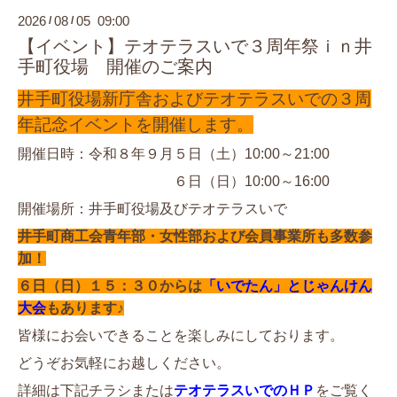
2026
08
05 09:00
/
/
【イベント】テオテラスいで３周年祭ｉｎ井
手町役場 開催のご案内
井手町役場新庁舎およびテオテラスいでの３周
年記念イベントを開催します。
開催日時：令和８年９月５日（土）10:00～21:00
６日（日）10:00～16:00
開催場所：井手町役場及びテオテラスいで
井手町商工会青年部・女性部および会員事業所も多数参
加！
６日（日）１５：３０からは
「いでたん」とじゃんけん
大会
もあります♪
皆様にお会いできることを楽しみにしております。
どうぞお気軽にお越しください。
詳細は下記チラシまたは
テオテラスいでのＨＰ
をご覧く