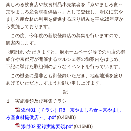
楽しめる飲食店や飲食料品小売業者を「京やましろ食～
京やましろ産食材提供店～」として登録し、府民に京や
ましろ産食材の利用を促進する取り組みを平成28年度か
ら実施しております。
この度、今年度の新規登録店の募集を行いますので、
御案内します。
御登録いただきますと、府ホームページ等でのお店の御
紹介や京都府が開催するマルシェ等の御案内をはじめ、
下記に挙げた取組例のようなイベントを行っています。
この機会に是非とも御登録いただき、地産地消を盛り
あげていただきますようお願い申し上げます。
記
１ 実施要領及び募集チラシ
添付01（チラシ）R8「京やましろ食～京やまし
ろ産食材提供店～」.pdf
(0.46MB)
添付02 登録実施要領.pdf
(0.16MB)