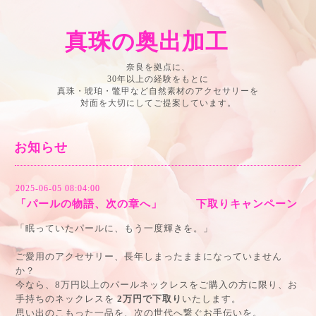
真珠の奥出加工
奈良を拠点に、
30年以上の経験をもとに
真珠・琥珀・鼈甲など自然素材のアクセサリーを
対面を大切にしてご提案しています。
お知らせ
2025-06-05 08:04:00
「パールの物語、次の章へ」 下取りキャンペーン
「眠っていたパールに、もう一度輝きを。」
ご愛用のアクセサリー、長年しまったままになっていません
か？
今なら、8万円以上のパールネックレスをご購入の方に限り、お
手持ちのネックレスを
2万円で下取り
いたします。
思い出のこもった一品を、次の世代へ繋ぐお手伝いを。