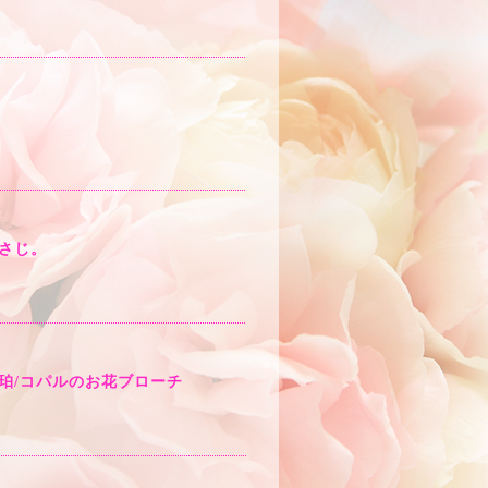
さじ。
珀/コパルのお花ブローチ