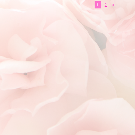
1
2
»