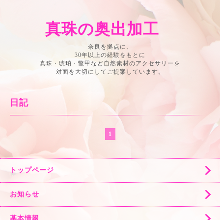
真珠の奥出加工
奈良を拠点に、
30年以上の経験をもとに
真珠・琥珀・鼈甲など自然素材のアクセサリーを
対面を大切にしてご提案しています。
日記
1
トップページ
お知らせ
基本情報