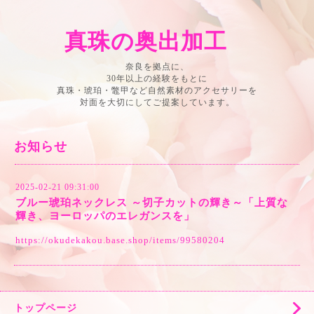
真珠の奥出加工
奈良を拠点に、
30年以上の経験をもとに
真珠・琥珀・鼈甲など自然素材のアクセサリーを
対面を大切にしてご提案しています。
お知らせ
2025-02-21 09:31:00
ブルー琥珀ネックレス ～切子カットの輝き～「上質な
輝き、ヨーロッパのエレガンスを」
https://okudekakou.base.shop/items/99580204
トップページ