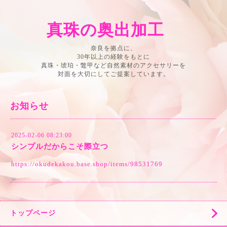
真珠の奥出加工
奈良を拠点に、
30年以上の経験をもとに
真珠・琥珀・鼈甲など自然素材のアクセサリーを
対面を大切にしてご提案しています。
お知らせ
2025-02-06 08:23:00
シンプルだからこそ際立つ
https://okudekakou.base.shop/items/98531769
トップページ