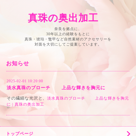
真珠の奥出加工
奈良を拠点に、
30年以上の経験をもとに
真珠・琥珀・鼈甲など自然素材のアクセサリーを
対面を大切にしてご提案しています。
お知らせ
2025-02-01 10:20:00
淡水真珠のブローチ 上品な輝きを胸元に
その繊細な光沢と、
淡水真珠のブローチ 上品な輝きを胸元
に | 真珠の奥出加工
トップページ