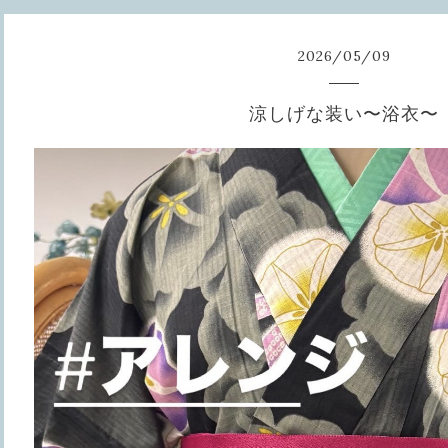
2026
/
05
/
09
涼しげな装い〜浴衣〜