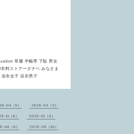
cation 草履 半幅帯 下駄 男女
 #衣料ストアータナベ みなさま
 浴衣女子 浴衣男子
26-04（5）
2026-03（3）
25-11（6）
2025-10（6）
25-06（6）
2025-05（10）