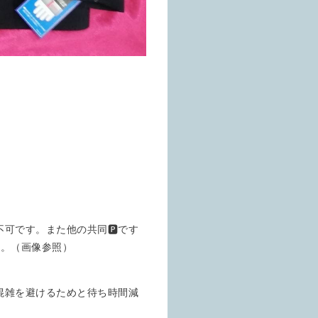
は不可です。また他の共同🅿️です
せ。（画像参照）
混雑を避けるためと待ち時間減