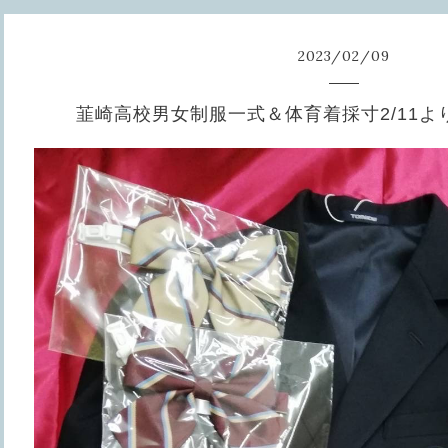
2023
/
02
/
09
韮崎高校男女制服一式＆体育着採寸2/11よ