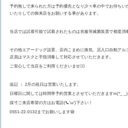
予約無しで来られた方は予約優先となり少々車の中でお待ちい
いたりしての御来店をお願いする事があります。
当店では試着可能で試着されたものは衣服等滅菌装置で都度消
その他エアードッグ設置、店内こまめに換気、店入口自動アル
店員はマスクと手指消毒して対応させていただきます。
ご安心して当店をご利用くださいませ🙇‍♀️
追記 ： 2月の祝日は営業いたします。
日曜日に関しては時間帯予約営業とさせていただきますm(*_ _
採寸ご来店希望の方はお電話(📞'ω')下さい！
0551-22-0132までお願いします😆