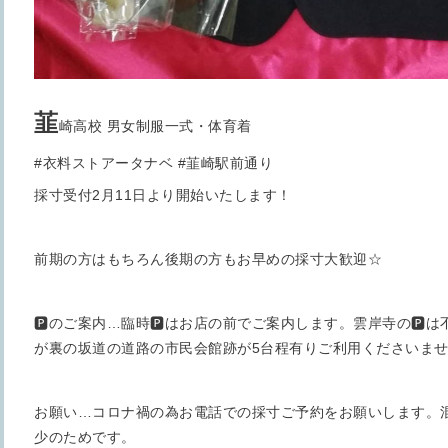
韮
崎高校 男女制服一式・体育着
#衣料ストアータナベ #韮崎駅前通り
採寸受付2月11日より開始いたします！
前期の方はもちろん後期の方もお早めの採寸大歓迎☆
🅿️のご案内…臨時🅿️はお店の前でご案内します。雲岸寺の🅿️
が裏の坂道の道路の市民会館跡が5台程有りご利用くださいま
お願い…コロナ禍の為お電話での採寸ご予約をお願いします。
少のためです。