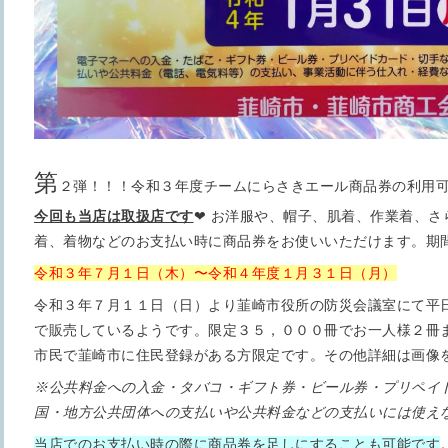
第
２弾！！！令和３年度チームにらさきエール商品券の利用
今回も当店は取扱店です
❤︎ お洋服や、帽子、肌着、作業着、
着、着物などのお支払い時に商品券をお使いいただけます。期
令和３年７月１日（木）〜令和４年度１月３１日（月）
令和３年７月１１日（日）より韮崎市役所の防災会議室にて平日
で販売しているようです。限定３５，０００冊でお一人様２冊
市民で韮崎市に住民登録がある方限定です。その他詳細は画像を
※公共料金への入金・タバコ・ギフト券・ビール券・プリペイ
国・地方公共団体への支払いや公共料金などの支払いには使え
当店でのお支払い時の際に商品券を足しにすることも可能です