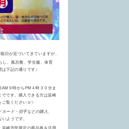
可能日が近づいてきていますが、
さらし、風呂敷、学生服、体育
間は下記の通りです↓
AM９時からPM４時３０分ま
までです。購入できる方は韮崎
ご覧ください☺️✨
ドカード・切手などの購入、
ないようです
。
。韮崎市民限定の商品券を活用