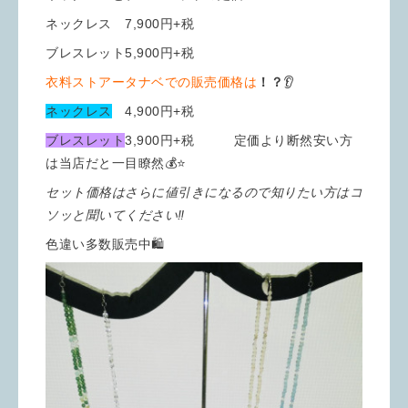
ネックレス 7,900円+税
ブレスレット5,900円+税
衣料ストアータナベでの販売価格は
！？
👂
ネックレス
4,900円+税
ブレスレット
3,900円+税 定価より断然安い方
は当店だと一目瞭然💰⭐️
セット価格はさらに値引きになるので知りたい方はコ
ソッと聞いてください‼︎
色違い多数販売中🛍