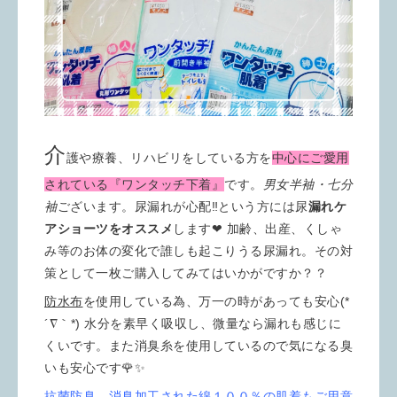
介
護や療養、リハビリをしている方を
中心にご愛用
されている『ワンタッチ下着』
です。
男女半袖・七分
袖
ございます。尿漏れが心配‼︎という方には尿
漏れケ
アショーツをオススメ
します❤︎ 加齢、出産、くしゃ
み等のお体の変化で誰しも起こりうる尿漏れ。その対
策として一枚ご購入してみてはいかがですか？？
防水布
を使用している為、万一の時があっても安心(*
´∇｀*) 水分を素早く吸収し、微量なら漏れも感じに
くいです。また消臭糸を使用しているので気になる臭
いも安心です🌹✨
抗菌防臭、消臭加工された綿１００％の肌着もご用意