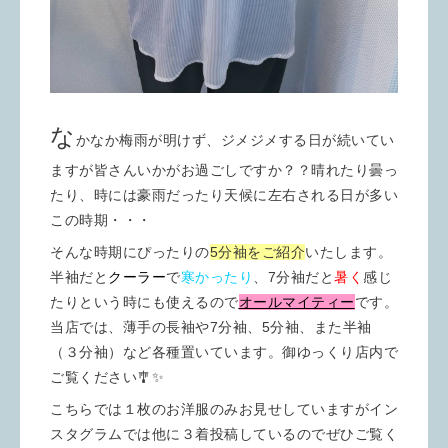
な
かなか梅雨が明けず、ジメジメする日が続いてい
ますが皆さんいかがお過ごしですか？？晴れたり曇っ
たり、時には豪雨だったり天候に左右される日が多い
この時期・・・
そんな時期にぴったりの
5分袖をご紹介
いたします。
半袖だと
クーラー
で
寒かったり
、7分袖だと
暑く
感じ
たりという時にも使えるので
オールマイティー
です。
当店では、薄手の長袖や7分袖、5分袖、また半袖
（３分袖）など各種置いています。御ゆっくり店内で
ご覧ください🎐✨
こちらでは１枚のお洋服のみお見せしていますがイン
スタグラムでは他に３着投稿しているのでぜひご覧く