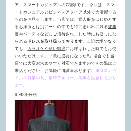
ア、スマートカジュアルの7種類です。今回は、スマ
ートカジュアルとビジネスアタイア以外で大活躍する
ものをお見せします。当店では、婦人服をはじめとす
るお洋服とは別に一生の中でも特に思い出に残る
披露
宴やパーティ
などにご招待されました時にお召しにな
られる
ドレスを取り扱っております
。上記の場でなく
ても、
カラオケや良い御席
にお呼ばれした時でもお使
いいただけます。『急に必要になった‼︎』場合でも当
店では大変お求めやすく対応できますのでその際はご
来店ください。お気軽に御試着承ります。
※コロナウ
イルス対策の為、常時アルコール消毒を設置しており
ます。
6,900円+税