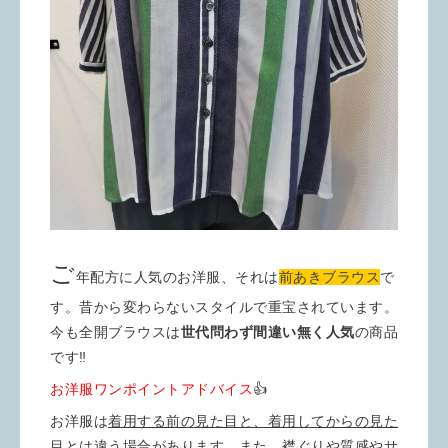
ご
年配方に人気のお洋服、それは
前あきブラウス
で
す。昔から変わらないスタイルで重宝されています。
今も全開ブラウスは
世代問わず間違い無く人気
の商品
です‼︎
お洋服ワンポイントアドバイス
👍
お洋服は
着用する前の見た目と、着用してからの見た
目とは違う場合があります
。また、襟ぐりや質感やサ