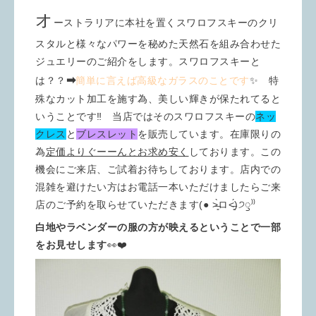
オ
ーストラリアに本社を置くスワロフスキーのクリ
スタルと様々なパワーを秘めた天然石を組み合わせた
ジュエリーのご紹介をします。スワロフスキーと
➡︎
は？？
簡単に言えば高級なガラスのことです
✨ 特
殊なカット加工を施す為、美しい輝きが保たれてると
いうことです‼︎ 当店ではそのスワロフスキーの
ネッ
クレス
と
ブレスレット
を販売しています。在庫限りの
為
定価よりぐーーんとお求め安く
しております。この
機会にご来店、ご試着お待ちしております。店内での
混雑を避けたい方はお電話一本いただけましたらご来
店のご予約を取らせていただきます(● ˃̶͈̀ロ˂̶͈́)੭ꠥ⁾⁾
白地やラベンダーの服の方が映えるということで一部
をお見せします
👀❤️