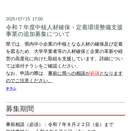
2025
07
15 17:00
/
/
令和７年度中核人材確保・定着環境整備支援
事業の追加募集について
県では、県内中小企業の中核となる人材の確保及び定着
を図るため、大学卒業者等の人材確保と
企業の革新や経
営の高度化に向けた取組を支援しています。
詳細につい
ては添付チラシをご確認ください
。
なお、
申請の際は
、
事前に県への相談が
必須
となります
のでご注意ください。
チラシ
募集期間
事前相談（必須）：令和７年８月２２日（金）まで