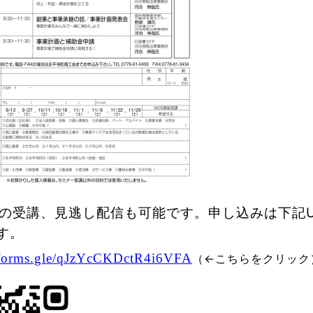
での受講、見逃し配信も可能です。申し込みは下記U
す。
//forms.gle/qJzYcCKDctR4i6VFA
（←こちらをクリック