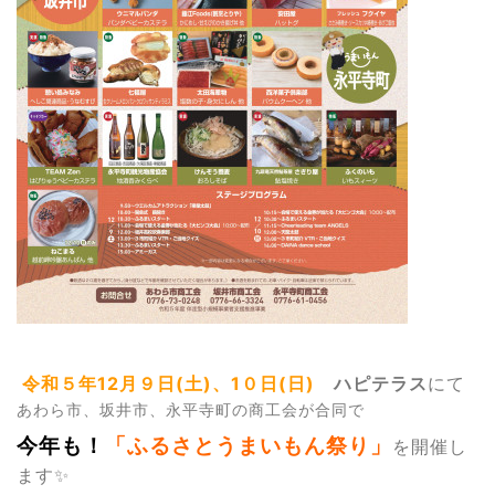
令和５年
12
月９日(土)、
1０
日(日)
ハピテラス
にて
あわら市、坂井市、永平寺町の商工会が合同で
今年も！
「ふるさとうまいもん祭り」
を開催し
ます✨