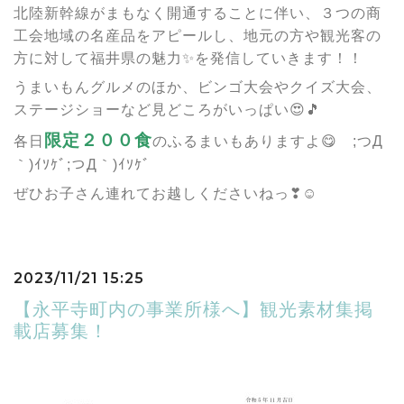
北陸新幹線がまもなく開通することに伴い、３つの商
工会地域の名産品をアピールし、地元の方や観光客の
方に対して福井県の魅力✨を発信していきます！！
うまいもんグルメのほか、ビンゴ大会やクイズ大会、
ステージショーなど見どころがいっぱい😍🎵
限定２００食
各日
のふるまいもありますよ😋 ;つД
｀)ｲｿｹﾞ;つД｀)ｲｿｹﾞ
ぜひお子さん連れてお越しくださいねっ❣☺
2023/11/21 15:25
【永平寺町内の事業所様へ】観光素材集掲
載店募集！