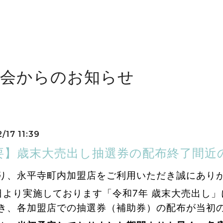
工会からのお知らせ
/17 11:39
要】歳末大売出し抽選券の配布終了間近
り、永平寺町内加盟店をご利用いただき誠にあり
1日より実施しております「令和7年 歳末大売出し
き、各加盟店での抽選券（補助券）の配布が当初