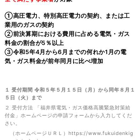
①
高圧電力
、
特別高圧電力
の契約、または
工
業用のガス
の契約
②前決算期における費用に占める電気・ガス
料金の割合が5％以上
③令和5年4月から6月までの何れか1月の電
気・ガス料金が前年同月に比べ増加
１ 受付期間 令和５年５月１５日（月）から同年８月１
５日（火）まで
２ 受付方法 「福井県電気・ガス価格高騰緊急対策給
付金」ホームページの申請フォームから入力してくだ
さい。
（ホームページＵＲＬ）https://www.fukuidenkig