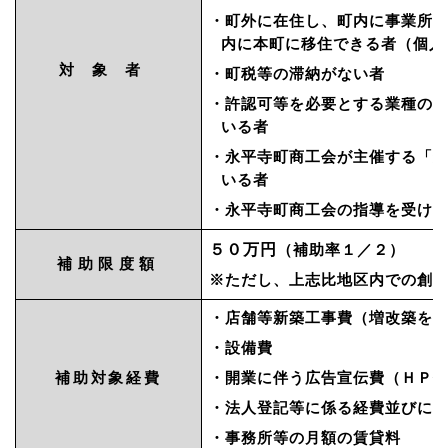
・町外に在住し、町内に事業所
内に本町に移住できる者（個人
対象者
・町税等の滞納がない者
・許認可等を必要とする業種の
いる者
・永平寺町商工会が主催する「
いる者
・永平寺町商工会の指導を受け
５０万円
（補助率１／２）
補助限度額
※ただし、上志比地区内での創
・店舗等新築工事費（増改築を
・設備費
補助対象経費
・開業に伴う広告宣伝費（ＨＰ
・法人登記等に係る経費並びに
・事務所等の月額の賃貸料