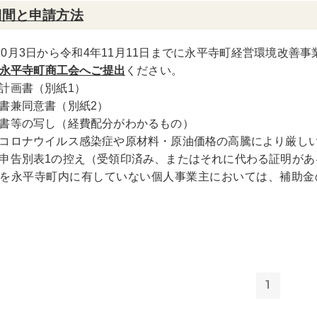
期間と申請方法
10月3日から令和4年11月11日までに永平寺町経営環境改善
永平寺町商工会へご提出
ください。
計画書（別紙1）
書兼同意書（別紙2）
書等の写し（経費配分がわかるもの）
コロナウイルス感染症や原材料・原油価格の高騰により厳し
申告別表1の控え（受領印済み、またはそれに代わる証明があ
を永平寺町内に有していない個人事業主においては、補助金
1