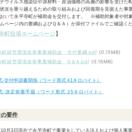
ナウイルス感染症や原材料・原油価格の高騰の影響を受けた
状況を乗り越えるための取り組みおよび回復期を見据えた事
おいて永平寺町が補助金を交付します。 ※補助対象者や対象
ムページ内の要綱およびＱ＆Ａ）か添付ファイル
でご確認く
寺町役場ホームページ
】
寺町経営環境改善事業補助金 交付要綱.pdf
(0.15MB)
寺町経営環境改善事業補助金 Q＆A.pdf
(0.15MB)
式-交付申請書関係（ワード形式 41キロバイト）
式-決定前着手届（ワード形式 25キロバイト）
者の要件
年10月3日現在で永平寺町で事業をしている法人および個人事