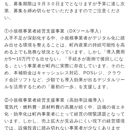
も、募集期限は９月３０日までとなりますが予算に達し次
第、募集を締め切らせていただきますのでご注意くださ
い。
①小規模事業者経営支援事業（DXツール導入）
人手不足が深刻化する中、小規模事業者がデジタル化に踏
み出せる環境を整えることは、町内産業の持続可能性を高
める上でも急務な状況となっています。しかし「導入費用
が5〜10万円でも出せない」「手続きが面倒で後回しにな
る」という事業者が町内に実際に存在しています。そのた
め、本補助金はキャッシュレス対応、POSレジ、クラウ
ド会計ソフトなど、少額でも導入効果が出るデジタルツー
ルを活用するための「最初の一歩」を支援します。
②小規模事業者経営支援事業（高効率設備導入）
電気代・燃料費・原材料費の高騰が続く中、設備の省エネ
化・効率化は町内事業者にとって経営の喫緊課題となって
います。しかし、売上拡大が見込みにくい現下の経営環境
では、設備投資に踏み切れない事業者が少なくありませ