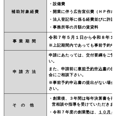
・設備費
補助対象経費
・開業に伴う広告宣伝費（ＨＰ作
・法人登記等に係る経費並びに許
・事務所等の月額の賃貸料
令和７年５
月１日
令和８年１
から
事業期間
※上記期間内であっても事前予約申
申請にあたっては、交付要綱をご覧
い。
また、申請前に
事前予約申込書
の提
申請方法
会にご相談下さい。
※事前予約申込書の提出がない場合
さい。
・創業後、３年間は毎年決算書を商
営相談や指導を受けていただきま
その他
・令和７年度の創業塾は、
１０月～