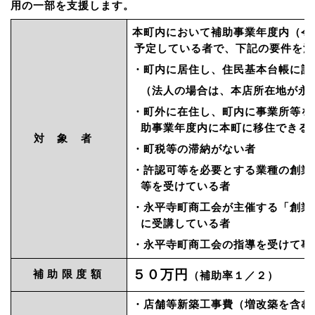
用の一部を支援します。
本町内において補助事業年度内（令
予定している者で、下記の要件を満
・町内に居住し、住民基本台帳に記
（法人の場合は、本店所在地が永
・町外に在住し、町内に事業所等を
助事業年度内に本町に移住できる
対象者
・町税等の滞納がない者
・許認可等を必要とする業種の創業
等を受けている者
・永平寺町商工会が主催する「創業
に受講している者
・永平寺町商工会の指導を受けて事
５０万円
補助限度額
（補助率１／２）
・店舗等新築工事費（増改築を含