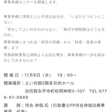
事業承継セミナーを開催します。
事業承継に漠然とした不安はあるが、「いまひとつピンとこ
ない」
「何をしてよいのかわからない」「株式や税制面はどうなる
のか」
事業承継にまつわる「経営の承継」から「財産・資産の承
継」まで
実務経験豊富な講師よりお話を聞き、事業承継の一歩を踏み
出してみませんか？
開 催 日 ：11月8日（水） 19：00～
開催場所：えい坊館2階多目的ホール
吉田郡永平寺町松岡神明3-107 TEL 077
6-61-0888
講 師：河合 伸哉 氏（行政書士FP河合伸哉法務事
務所 代表）