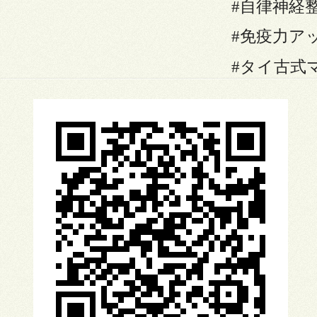
#自律神経
#免疫力ア
#タイ古式