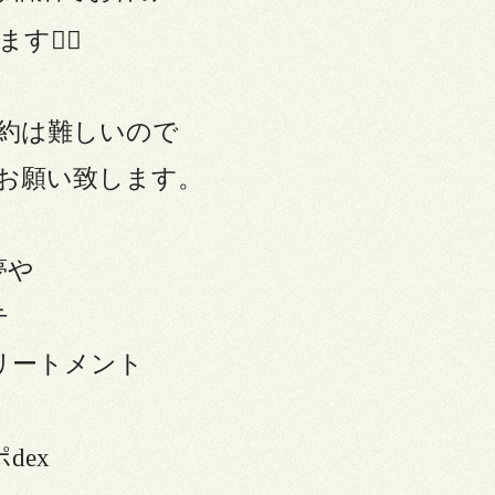
🙇‍♀️
約は難しいので
お願い致します。
夢や
テ
リートメント
dex