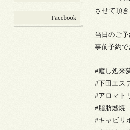
させて頂きます
Facebook
当日のご予
事前予約で
#癒し処来
#下田エス
#アロマト
#脂肪燃焼
#キャビリポ