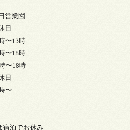
日営業🈺
休日
時〜13時
時〜18時
7時〜18時
休日
4時〜
1日は宿泊でお休み