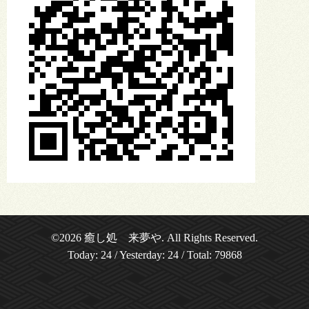
©2026
癒し処 来夢や
. All Rights Reserved.
Today:
24
/ Yesterday:
24
/ Total:
79868