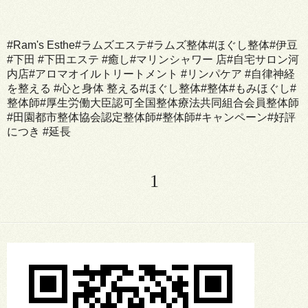
#Ram's Esthe#ラムズエステ#ラムズ整体#ほぐし整体#伊豆
#下田 #下田エステ #癒し#マリンシャワー 店#自宅サロン河
内店#アロマオイルトリートメント #リンパケア #自律神経
を整える #心と身体 整える#ほぐし整体#整体#もみほぐし#
整体師#厚生労働大臣認可全国整体療法共同組合会員整体師
#田園都市整体協会認定整体師#整体師#キャンペーン#好評
につき #延長
1