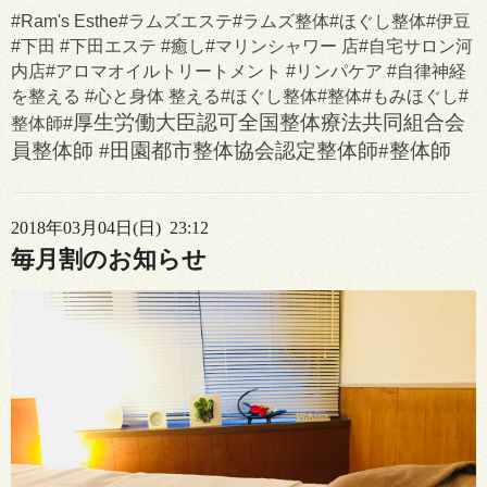
#Ram's Esthe#ラムズエステ#ラムズ整体#ほぐし整体#伊豆
#下田 #下田エステ #癒し#マリンシャワー 店#自宅サロン河
内店#アロマオイルトリートメント #リンパケア #自律神経
を整える #心と身体 整える#ほぐし整体#整体#もみほぐし#
厚生労働大臣認可
全国整体療法共同組合会
整体師#
員整体師 #田園都市整体協会認定整体師#整体師
2018年03月04日(日) 23:12
毎月割のお知らせ