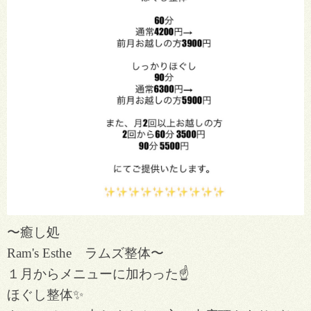
〜癒し処
Ram's Esthe ラムズ整体〜
１月からメニューに加わった☝️
ほぐし整体✨