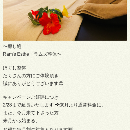
〜癒し処
Ram's Esthe ラムズ整体〜
ほぐし整体
たくさんの方にご体験頂き
誠にありがとうございます😊
キャンペーンご好評につき
2/28まで延長いたします 📢来月より通常料金に、
また、今月来て下さった方
来月から始まる、
お得な毎月割の対象となります🈹