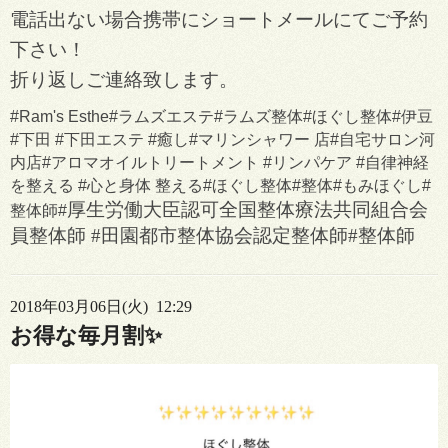
電話出ない場合携帯にショートメールにてご予約
下さい！
折り返しご連絡致します。
#Ram's Esthe#ラムズエステ#ラムズ整体#ほぐし整体#伊豆
#下田 #下田エステ #癒し#マリンシャワー 店#自宅サロン河
内店#アロマオイルトリートメント #リンパケア #自律神経
を整える #心と身体 整える#ほぐし整体#整体#もみほぐし#
厚生労働大臣認可
全国整体療法共同組合会
整体師#
員整体師 #田園都市整体協会認定整体師#整体師
2018年03月06日(火) 12:29
お得な毎月割✨