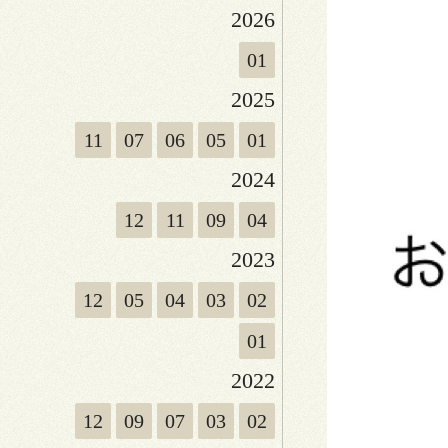
2026
01
2025
11
07
06
05
01
2024
12
11
09
04
2023
12
05
04
03
02
01
2022
12
09
07
03
02