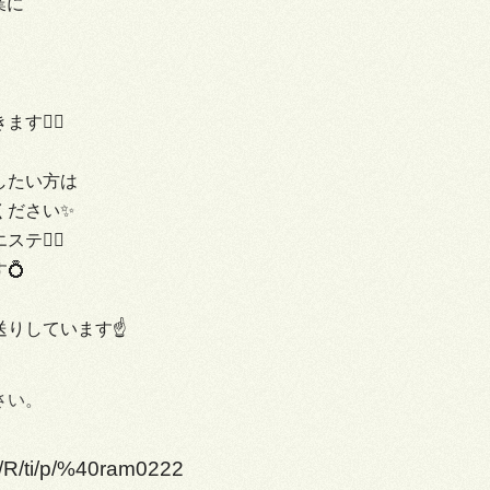
業に
🙇‍♀️
したい方は
ください✨
💆‍♀️
💍
りしています☝️
さい。
me/R/ti/p/%40ram0222