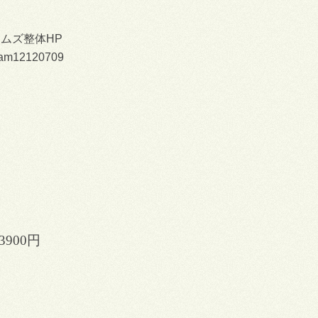
 ラムズ整体HP
p/ram12120709
900円