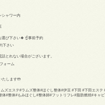
ンシャワー内
店
選び下さい🍀 ☝️事前予約
約下さい
電話とれない場合がございます。
約フォーム
いたします🤲
the#ラムズエステ#ラムズ整体#ほぐし整体#伊豆 #下田 #下田エ
整体#整体#もみほぐし#整体師#フットリフレ#脂肪燃焼#キャ