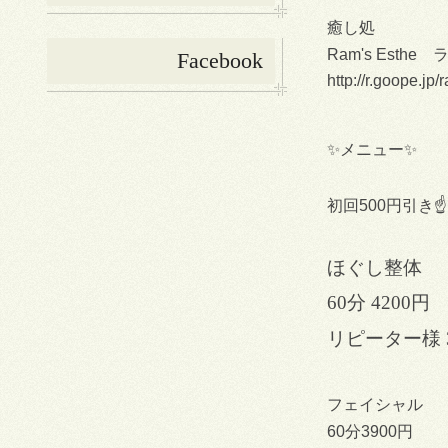
癒し処
Ram's Esthe
Facebook
http://r.goope.j
✨メニュー✨
初回500円引き☝️
ほぐし整体
60分 4200円
リピーター様 3
フェイシャル
60分3900円