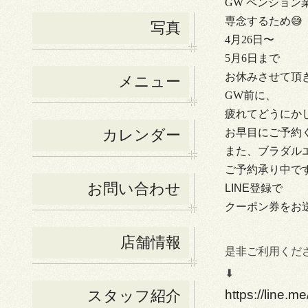
GW ペンション
専念するため😅
写真
4月26日〜
5月6日まで
お休みさせて頂きます
メニュー
GW前に、
疲れてどうにか
カレンダー
お早目にご予約
また、ブラダルエステ
ご予約承り中です
お問い合わせ
LINE登録で
クーポン券をお送
店舗情報
是非ご利用くだ
⬇︎
https://line.
スタッフ紹介