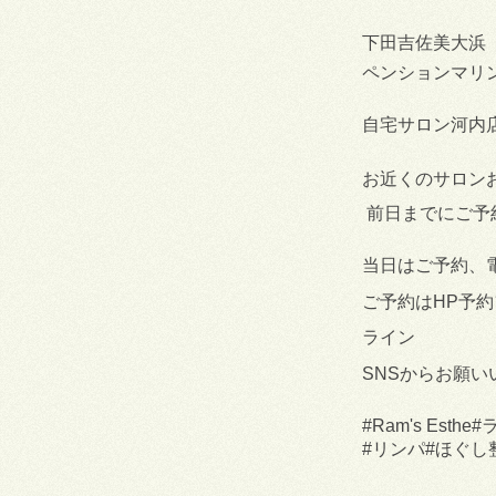
下田吉佐美大浜
ペンションマリ
自宅サロン河内
お近くのサロンお
前日までにご予
当日はご予約、
ご予約はHP予
ライン
SNSからお願い
#Ram's Es
#リンパ#ほぐし