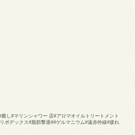
ステ #癒し#マリンシャワー 店#アロマオイルトリートメント
ビリポデックス#脂肪撃退##ゲルマニウム#遠赤外線#疲れ