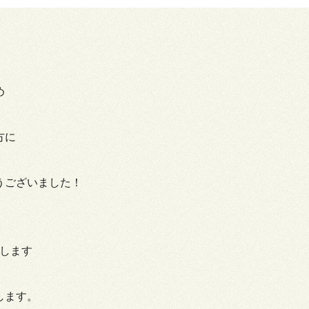
め
方に
うございました！
致します
します。