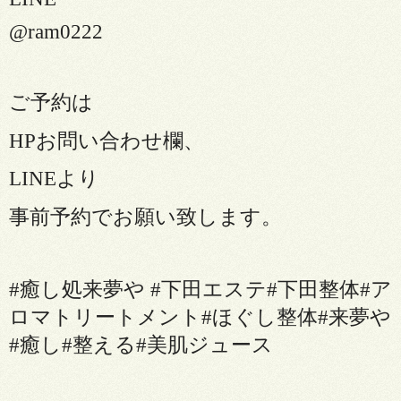
@ram0222
ご予約は
HP
お問い合わせ欄、
LINE
より
事前予約でお願い致します。
#
癒し処来夢や
#
下田エステ
#
下田整体
#
ア
ロマトリートメント
#
ほぐし整体
#
来夢や
#
癒し
#
整える
#
美肌ジュース