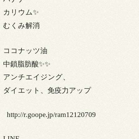
カリウム
✨
むくみ解消
ココナッツ油
中鎖脂肪酸
✨✨
アンチエイジング、
ダイエット、免疫力アップ
http://r.goope.jp/ram12120709
LINE