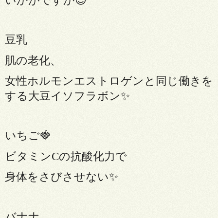
いかがですか
😌
豆乳
肌の老化、
女性ホルモンエストロゲンと同じ働きを
する大豆イソフラボン
✨
いちご
🍓
ビタミン
C
の抗酸化力で
身体をさびさせない
✨
バナナ