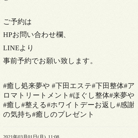
ご予約は
HP
お問い合わせ欄、
LINE
より
事前予約でお願い致します。
#
癒し処来夢や
#
下田エステ
#
下田整体
#
ア
ロマトリートメント
#
ほぐし整体
#
来夢や
#
癒し
#
整える
#
ホワイトデーお返し
#
感謝
の気持ち
#
癒しのプレゼント
2021年03月01日(月) 11:08