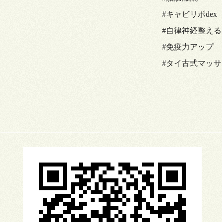
#キャビリポdex
#自律神経整える
#免疫力アップ
#タイ古式マッ