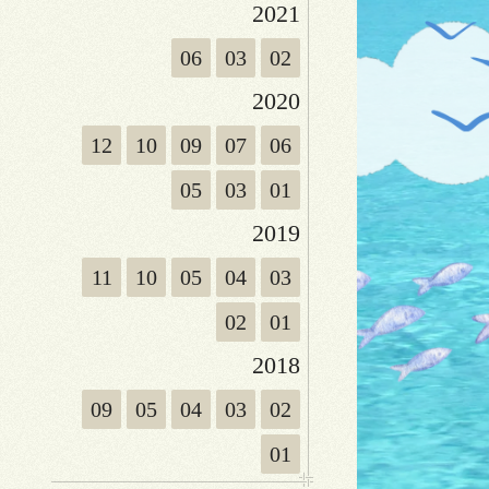
2021
06
03
02
2020
12
10
09
07
06
05
03
01
2019
11
10
05
04
03
02
01
2018
09
05
04
03
02
01