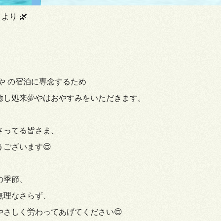
より 🌿
や の宿泊に専念するため
癒し処来夢やはおやすみをいただきます。
さってる皆さま、
ございます😌
の季節、
無理なさらず、
やさしく労わってあげてください😌