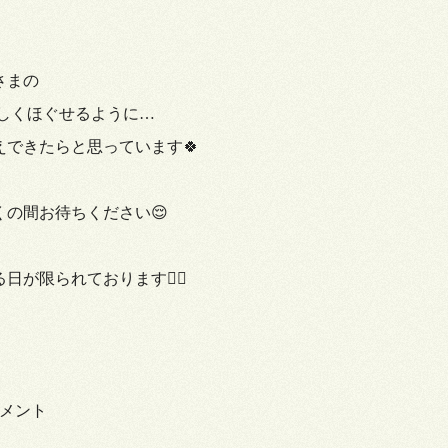
さまの
さしくほぐせるように…
えできたらと思っています🍀
くの間お待ちください😌
が限られております🙇‍♀️
トメント