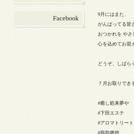
9月にはまた、
Facebook
がんばってる皆
おつかれを や
心を込めてお迎
どうぞ、しばら
７月お取りできる日
#癒し処来夢や
#下田エステ
#アロマトリー
#脂肪燃焼