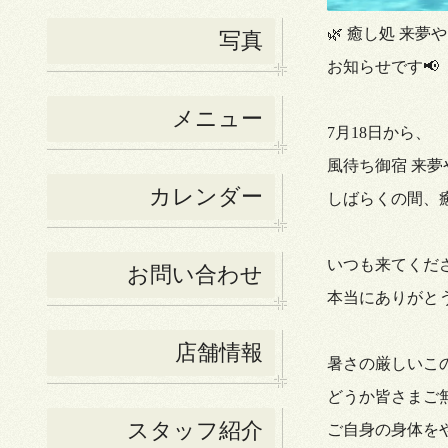
🌿 癒し処 来夢や 
写真
お知らせです📢
メニュー
7月18日から、
風待ち御宿 来夢
カレンダー
しばらくの間、
いつも来てくだ
お問い合わせ
本当にありがとう
店舗情報
暑さの厳しいこ
どうか皆さまご
スタッフ紹介
ご自身の身体を