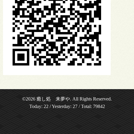
©2026
癒し処 来夢や
. All Rights Reserved.
Today:
22
/ Yesterday:
27
/ Total:
79842